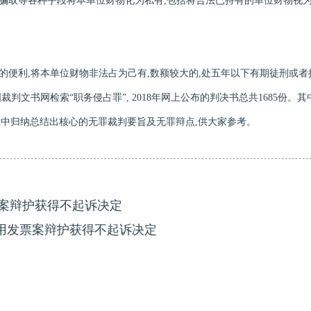
取等各种手段将本单位财物化为私有,包括将合法已持有的单位财物视
利,将本单位财物非法占为己有,数额较大的,处五年以下有期徒刑或者
判文书网检索“职务侵占罪”, 2018年网上公布的判决书总共1685份。
中归纳总结出核心的无罪裁判要旨及无罪辩点,供大家参考。
案辩护获得不起诉决定
专用发票案辩护获得不起诉决定