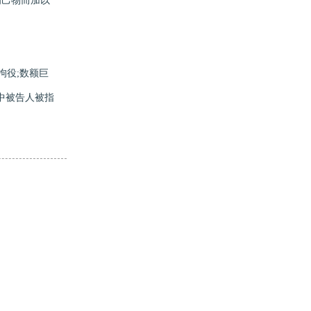
为己物而加以
拘役;数额巨
其中被告人被指