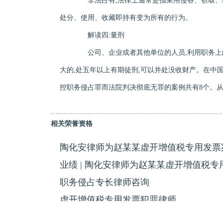
非法占有,法律上通常是指采用侵吞、窃取、骗
处分、使用、收藏即持有变为所有的行为。
解读四:量刑
公司、企业或者其他单位的人员,利用职务上的便
大的,处五年以上有期徒刑,可以并处没收财产。在中国裁
控职务侵占罪而法院判决彻底无罪的案例共有8个。从
相关荣誉资格
陶化安律师为赵某某虚开增值税专用发票
业绩 | 陶化安律师为赵某某虚开增值税
职务侵占专长律师咨询
虚开增值税专用发票犯罪律师
懂会计业务的律师咨询