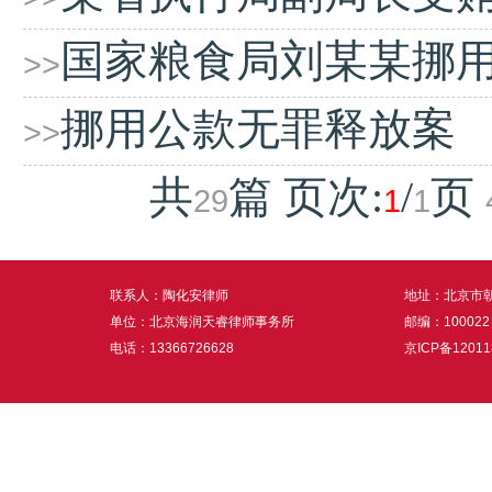
国家粮食局刘某某挪
>>
挪用公款无罪释放案
>>
共
篇 页次:
/
页
29
1
1
联系人：陶化安律师
地址：北京市朝
单位：北京海润天睿律师事务所
邮编：100022
电话：13366726628
京ICP备12011