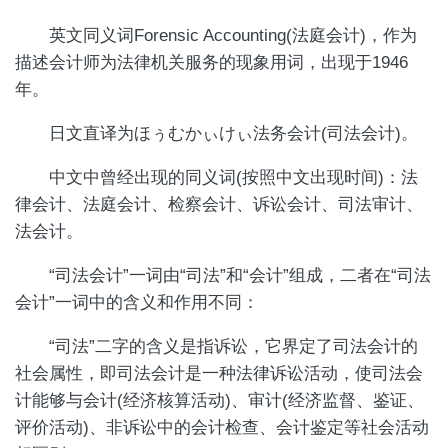
英文同义词Forensic Accounting(法庭会计)，作为
描述会计师为法律机关服务的现象用词，出现于1946
年。
日文直译为ほぅむかぃけぃ法务会计(司法会计)。
中文中曾经出现的同义词(按照中文出现时间)：法
律会计、法庭会计、检察会计、诉讼会计、司法审计、
法会计。
“司法会计”一词由“司法”和“会计”组成，二者在“司法
会计”一词中的含义和作用不同：
“司法”二字的含义是指诉讼，它界定了司法会计的
社会属性，即司法会计是一种法律诉讼活动，使司法会
计能够与会计(经济核算活动)、审计(经济监督、鉴证、
评价活动)、非诉讼中的会计检查、会计鉴定等社会活动